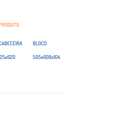
 PRODUTO
CABECEIRA
BLOCO
125x620
505x608x104