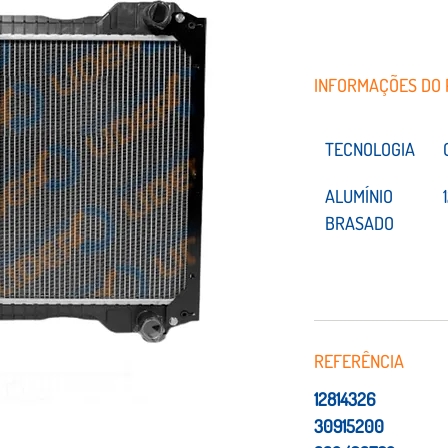
INFORMAÇÕES DO
TECNOLOGIA
ALUMÍNIO 
BRASADO
REFERÊNCIA
12814326
30915200