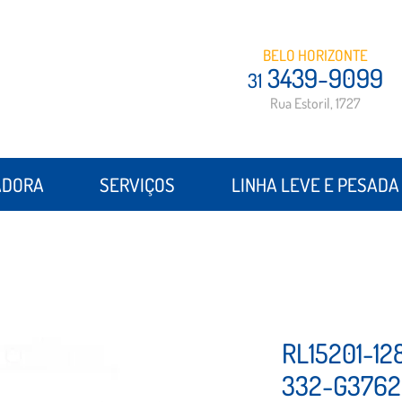
BELO HORIZONTE
3439-9099
31
Rua Estoril, 1727
ADORA
SERVIÇOS
LINHA LEVE E PESADA
RL15201-12
332-G3762